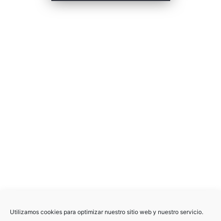
www.teowin.com
www.simsa.es
+34 93 244 08 08
comercial@simsa.es
Utilizamos cookies para optimizar nuestro sitio web y nuestro servicio.