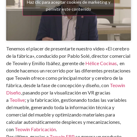
Haz clic para aceptar cookies de marketing y
permitir este contenido
Tenemos el placer de presentarte nuestro video «El cerebro
de la fábrica», conducido por Pablo Solé, director comercial
de Teowin y Emilio Ibáñez, gerente de
Hélice Cocinas
, en
donde hacemos un recorrido por las diferentes prestaciones
que Teowin ofrece como principal motor y cerebro de la
fábrica, desde la fase de concepción y diseño, con
Teowin
Diseño
, pasando por la visualización en VR gracias
a
Teolive
; y la fabricación, gestionando todas las variables
del mueble, generando toda la información técnica y
comercial del mueble y optimizando materiales para
calcular automáticamente despieces y mecanizaciones,
con
Teowin Fabricación
.
Por último, gracias a
Teowin ERP
se genera un producto