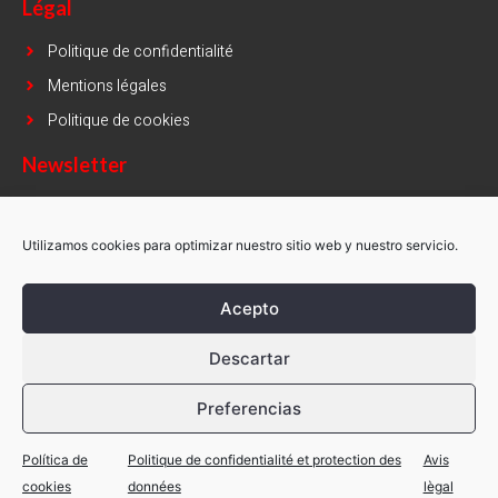
Légal
Politique de confidentialité
Mentions légales
Politique de cookies
Newsletter
Name
Utilizamos cookies para optimizar nuestro sitio web y nuestro servicio.
Email
Acepto
Descartar
INSCRIVEZ-MOI
Preferencias
Política de
Politique de confidentialité et protection des
Avis
Copyright © Simsa 2021. Tous droits réservés
cookies
données
lègal