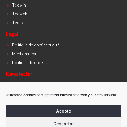
Teowin
Teoweb
Teolive
Légal
Politique de confidentialité
Mentions légales
Politique de cookies
Newsletter
Name
Utilizamos cookies para optimizar nuestro sitio web y nuestro servicio.
Email
Acepto
Descartar
INSCRIVEZ-MOI